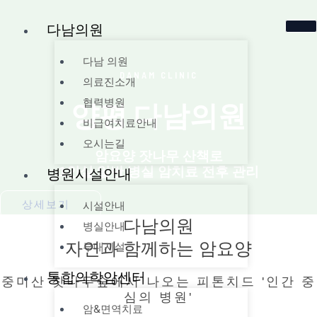
콘
다남의원
텐
츠
다남 의원
로
DANAM CLINIC
의료진소개
건
협력병원
양평 다남의원
너
비급여치료안내
뛰
오시는길
기
암요양 잣나무 산책로
1인실 일반 병실 암치료 전후 관리
병원시설안내
상세보기
시설안내
다남의원
병실안내
자연과 함께하는 암요양
부대시설
통합의학암센터
중미산 잣나무숲에서 나오는 피톤치드 '인간 중
심의 병원'
암&면역치료