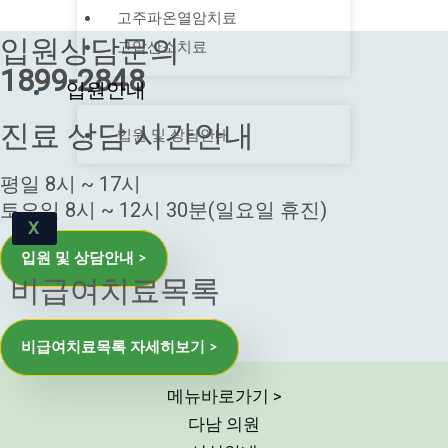
고주파온열암치료
입원상담문의
고압산소치료
1899-2848
입원안내
진료 상담 시간안내
입원 및 상담안내
평일 8시 ~ 17시
토요일 8시 ~ 12시 30분(일요일 휴진)
X
입원 및 상담안내 >
비급여치료목록
비급여치료목록 자세히보기 >
메뉴바로가기 >
다남 의원